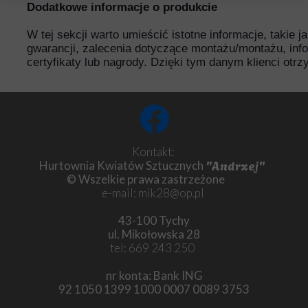
Dodatkowe informacje o produkcie
W tej sekcji warto umieścić istotne informacje, takie 
gwarancji, zalecenia dotyczące montażu/montażu, inf
certyfikaty lub nagrody. Dzięki tym danym klienci otr
Kontakt:
"Andrzej"
Hurtownia Kwiatów Sztucznych
© Wszelkie prawa zastrzeżone
e-mail: mik28@op.pl
43-100 Tychy
ul. Mikołowska 28
tel: 669 243 250
nr konta: Bank ING
92 1050 1399 1000 0007 0089 3753
Chryzantema