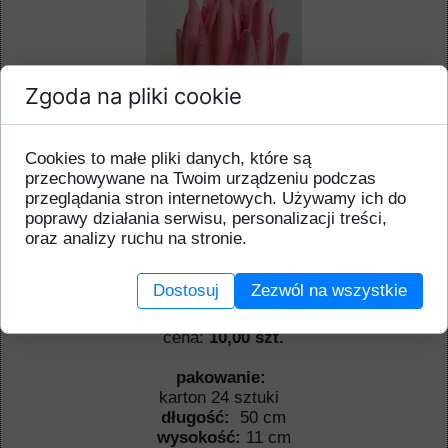
Zgoda na pliki cookie
Cookies to małe pliki danych, które są
przechowywane na Twoim urządzeniu podczas
przeglądania stron internetowych. Używamy ich do
poprawy działania serwisu, personalizacji treści,
Produkt niedostępny
oraz analizy ruchu na stronie.
Dostosuj
Zezwól na wszystkie
Protea pąk gałązka - piankowo - gumowa
cena:
10,00 szt.
pakowanie:
karton 24 sztuki
długość:
50 cm
wysokość:
11 cm