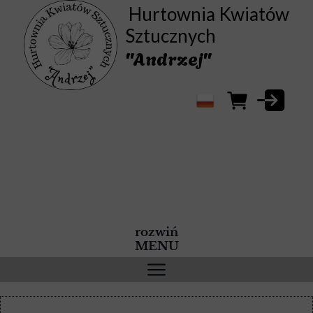
Hurtownia Kwiatów
Sztucznych
"Andrzej"
rozwiń
MENU