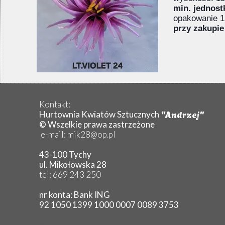
min. jednost
Cynia
opakowanie 1
przy zakupie
Dalia
Gerbera
H
Goździk
Hortensja
L
Lilia
Kontakt:
"Andrzej"
Hurtownia Kwiatów Sztucznych
Magnolia
P
© Wszelkie prawa zastrzeżone
Margaretka
e-mail: mik28@op.pl
Piwonia
P
43-100 Tychy
ul. Mikołowska 28
Protea
tel: 669 243 250
Róża
nr konta: Bank ING
Rudbekia
S
92 1050 1399 1000 0007 0089 3753
Słonecznik
S
kwiaty sztuczne Tychy chryzantema