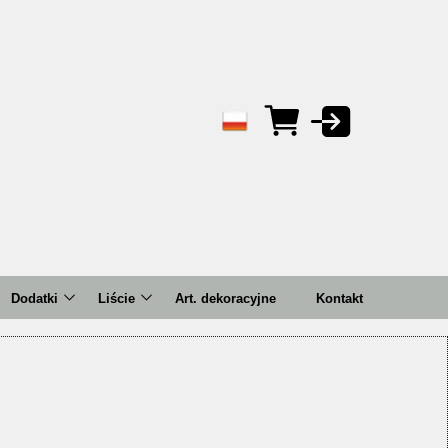
Dodatki
Liście
Art. dekoracyjne
Kontakt
Bluszcze/zwisy
Bukiety
ema
Bukiety
Pojedyncze
Gałązki
Kule