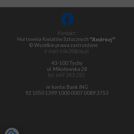
Kontakt:
"Andrzej"
Hurtownia Kwiatów Sztucznych
© Wszelkie prawa zastrzeżone
e-mail: mik28@op.pl
43-100 Tychy
ul. Mikołowska 28
tel: 669 243 250
nr konta: Bank ING
92 1050 1399 1000 0007 0089 3753
Chryzantema
kwiaty sztuczne Tychy chryzantema
kwiaty sztuczne Tychy