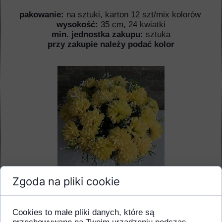
pakowanie:
na sztuki, karton 12 szt/mix kolorów
wysokość:
35 cm, 24 kwiatki
min. jednostka zakupu:
sztuka
przy zakupie należy podać kolor
Zgoda na pliki cookie
Dodaj do koszyka
Cookies to małe pliki danych, które są