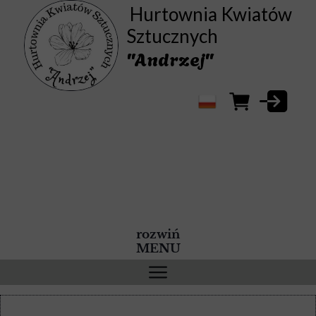
Hurtownia Kwiatów
Sztucznych
"Andrzej"
rozwiń
MENU