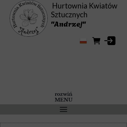
Hurtownia Kwiatów
Sztucznych
"Andrzej"
rozwiń
MENU