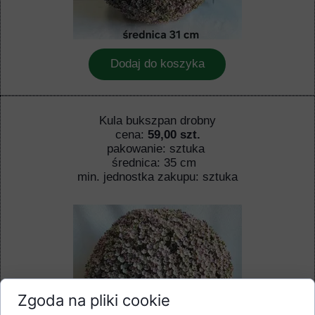
Dodaj do koszyka
Kula bukszpan drobny
cena:
59,00 szt.
pakowanie: sztuka
średnica: 35 cm
min. jednostka zakupu: sztuka
Zgoda na pliki cookie