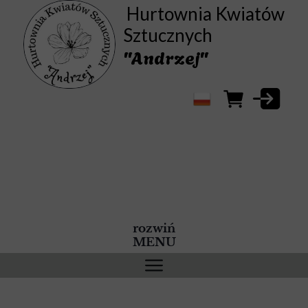
Hurtownia Kwiatów
Sztucznych
"Andrzej"
rozwiń
MENU