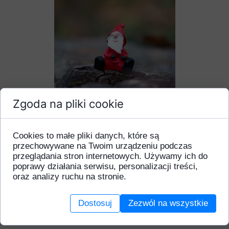
Zgoda na pliki cookie
Okres Bożego Narodzenia,
to szczególny okres w roku
Cookies to małe pliki danych, które są
przechowywane na Twoim urządzeniu podczas
kalendarzowym.
przeglądania stron internetowych. Używamy ich do
poprawy działania serwisu, personalizacji treści,
Dlatego, by lepiej go przeżyć
oraz analizy ruchu na stronie.
i poczuć klimat prawdziwych
Dostosuj
Zezwól na wszystkie
Świąt zapraszamy do zakupu