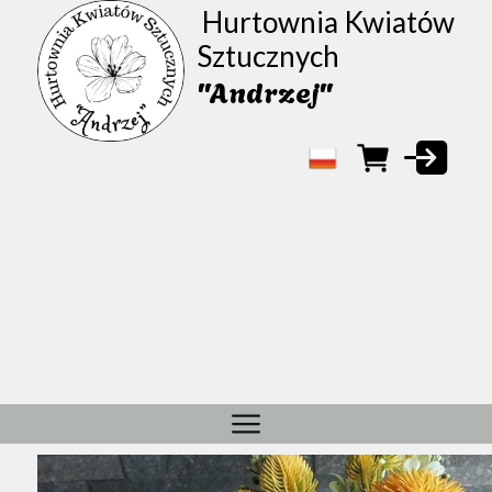
Hurtownia Kwiatów
Sztucznych
"Andrzej"