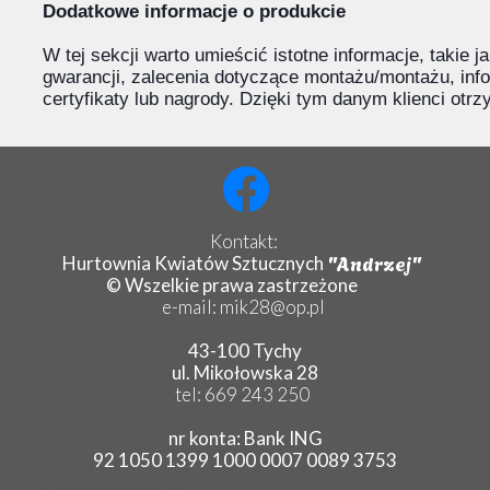
Dodatkowe informacje o produkcie
W tej sekcji warto umieścić istotne informacje, takie 
gwarancji, zalecenia dotyczące montażu/montażu, inf
certyfikaty lub nagrody. Dzięki tym danym klienci otr
Kontakt:
"Andrzej"
Hurtownia Kwiatów Sztucznych
© Wszelkie prawa zastrzeżone
e-mail: mik28@op.pl
43-100 Tychy
ul. Mikołowska 28
tel: 669 243 250
nr konta: Bank ING
92 1050 1399 1000 0007 0089 3753
Chryzantema