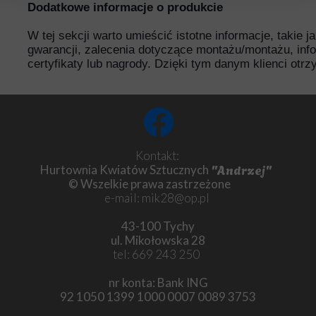
Dodatkowe informacje o produkcie
W tej sekcji warto umieścić istotne informacje, takie 
gwarancji, zalecenia dotyczące montażu/montażu, inf
certyfikaty lub nagrody. Dzięki tym danym klienci otr
Kontakt:
"Andrzej"
Hurtownia Kwiatów Sztucznych
© Wszelkie prawa zastrzeżone
e-mail: mik28@op.pl
43-100 Tychy
ul. Mikołowska 28
tel: 669 243 250
nr konta: Bank ING
92 1050 1399 1000 0007 0089 3753
Chryzantema