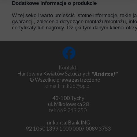
Dodatkowe informacje o produkcie
W tej sekcji warto umieścić istotne informacje, takie 
gwarancji, zalecenia dotyczące montażu/montażu, inf
certyfikaty lub nagrody. Dzięki tym danym klienci otr
Kontakt:
"Andrzej"
Hurtownia Kwiatów Sztucznych
© Wszelkie prawa zastrzeżone
e-mail: mik28@op.pl
43-100 Tychy
ul. Mikołowska 28
tel: 669 243 250
nr konta: Bank ING
92 1050 1399 1000 0007 0089 3753
Chryzantema