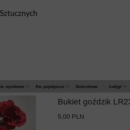
Sztucznych
w. wyrobowe
Kw. pojedyncze
Doniczkowe
Łodygi
marylis
Amarylis
Calla
Bukiet goździk LR
Czosnek
Anemon
Chryzant
5,00 PLN
alia
Banksja
Goździk
Feniks
Calla
Hortensja