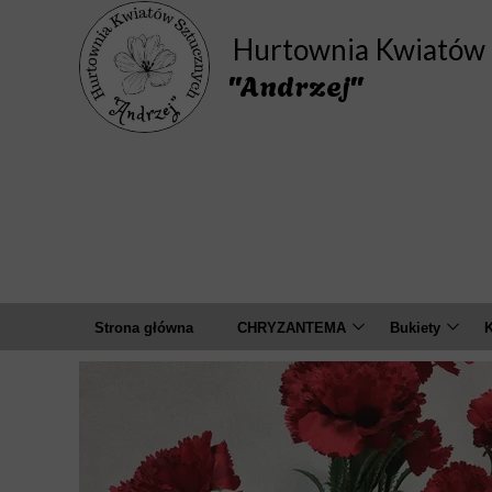
Hurtownia Kwiatów 
"Andrzej"
Strona główna
CHRYZANTEMA
Bukiety
K
Bukiety
Amarylis
A
Pojedyncza
Camelia
Wyrobowa ( główki )
Chaber
D
Cosmos