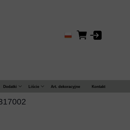
Dodatki
Liście
Art. dekoracyjne
Kontakt
Bluszcze/zwisy
Bukiety
2317002
ema
Bukiety
Pojedyncze
Gałązki
Kule