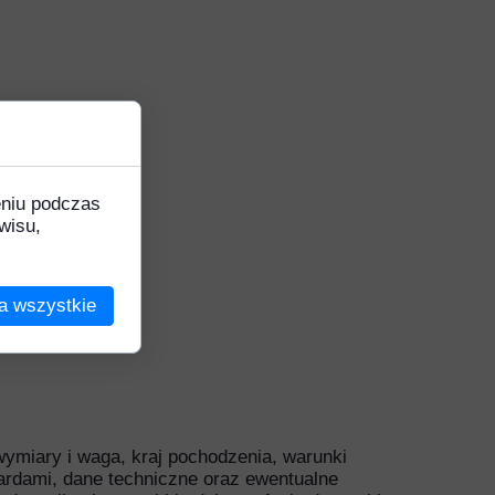
Ozdobne
k
eniu podczas
wisu,
na
a wszystkie
 wymiary i waga, kraj pochodzenia, warunki
ardami, dane techniczne oraz ewentualne