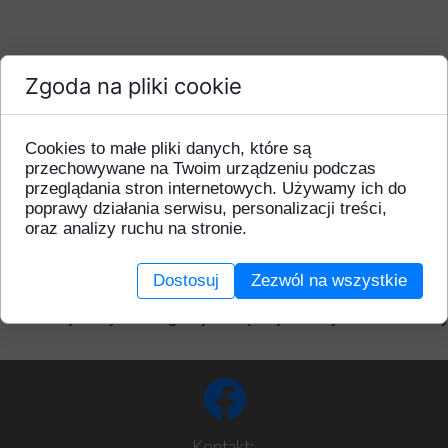
Zgoda na pliki cookie
Cookies to małe pliki danych, które są
przechowywane na Twoim urządzeniu podczas
przeglądania stron internetowych. Używamy ich do
poprawy działania serwisu, personalizacji treści,
oraz analizy ruchu na stronie.
Dodatkowe informacje o produkcie
W tej sekcji warto umieścić istotne informacje, takie 
Dostosuj
Zezwól na wszystkie
gwarancji, zalecenia dotyczące montażu/montażu, inf
certyfikaty lub nagrody. Dzięki tym danym klienci otr
Kontakt: