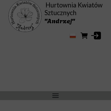
Hurtownia Kwiatów
Sztucznych
"Andrzej"