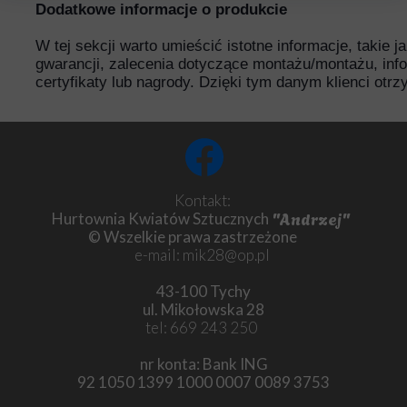
Dodatkowe informacje o produkcie
W tej sekcji warto umieścić istotne informacje, takie 
gwarancji, zalecenia dotyczące montażu/montażu, inf
certyfikaty lub nagrody. Dzięki tym danym klienci otr
Kontakt:
"Andrzej"
Hurtownia Kwiatów Sztucznych
© Wszelkie prawa zastrzeżone
e-mail: mik28@op.pl
43-100 Tychy
ul. Mikołowska 28
tel: 669 243 250
nr konta: Bank ING
92 1050 1399 1000 0007 0089 3753
Chryzantema