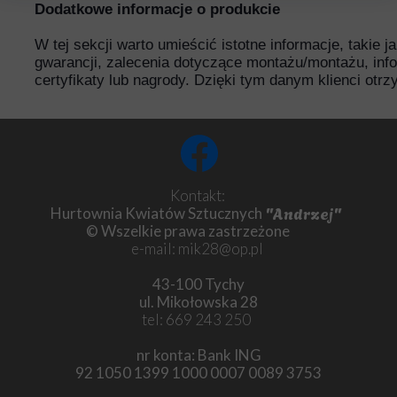
Dodatkowe informacje o produkcie
W tej sekcji warto umieścić istotne informacje, takie 
gwarancji, zalecenia dotyczące montażu/montażu, inf
certyfikaty lub nagrody. Dzięki tym danym klienci otr
Kontakt:
"Andrzej"
Hurtownia Kwiatów Sztucznych
© Wszelkie prawa zastrzeżone
e-mail: mik28@op.pl
43-100 Tychy
ul. Mikołowska 28
tel: 669 243 250
nr konta: Bank ING
92 1050 1399 1000 0007 0089 3753
Chryzantema