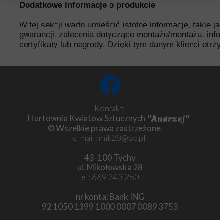
Dodatkowe informacje o produkcie
W tej sekcji warto umieścić istotne informacje, takie 
gwarancji, zalecenia dotyczące montażu/montażu, inf
certyfikaty lub nagrody. Dzięki tym danym klienci otr
Kontakt:
"Andrzej"
Hurtownia Kwiatów Sztucznych
© Wszelkie prawa zastrzeżone
e-mail: mik28@op.pl
43-100 Tychy
ul. Mikołowska 28
tel: 669 243 250
nr konta: Bank ING
92 1050 1399 1000 0007 0089 3753
Chryzantema