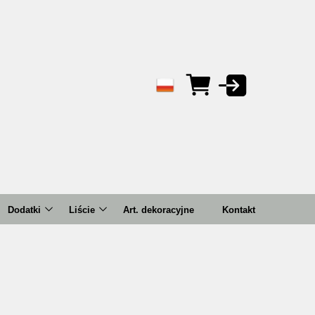
Dodatki
Liście
Art. dekoracyjne
Kontakt
Bluszcze/zwisy
Bukiety
ema
Bukiety
Pojedyncze
Gałązki
Kule