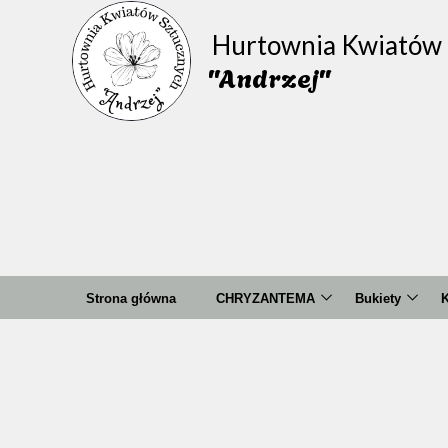
Hurtownia Kwiatów 
"Andrzej"
Strona główna
CHRYZANTEMA
Bukiety
K
Bukiety
Amarylis
A
Pojedyncza
Camelia
Wyrobowa ( główki )
Chaber
D
Cosmos