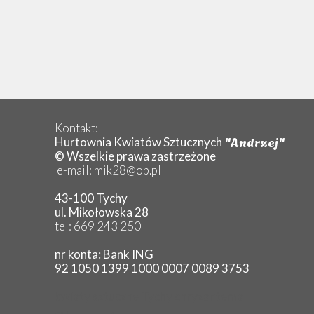
Cynia
Dalia
Gerbera
H
Goździk
Hortensja
L
Kontakt:
Lilia
"Andrzej"
Hurtownia Kwiatów Sztucznych
© Wszelkie prawa zastrzeżone
Magnolia
P
e-mail: mik28@op.pl
Margaretka
43-100 Tychy
Piwonia
P
ul. Mikołowska 28
tel: 669 243 250
Protea
nr konta: Bank ING
Róża
92 1050 1399 1000 0007 0089 3753
Rudbekia
S
kwiaty sztuczne Tychy chryzantema
Słonecznik
S