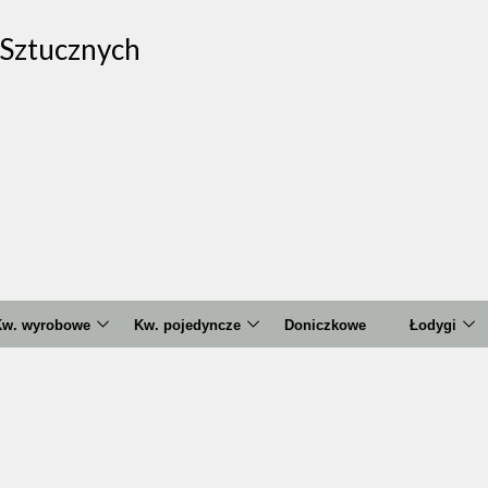
Sztucznych
w. wyrobowe
Kw. pojedyncze
Doniczkowe
Łodygi
marylis
Amarylis
Calla
Czosnek
Anemon
Chryzant
alia
Banksja
Goździk
Feniks
Calla
Hortensja