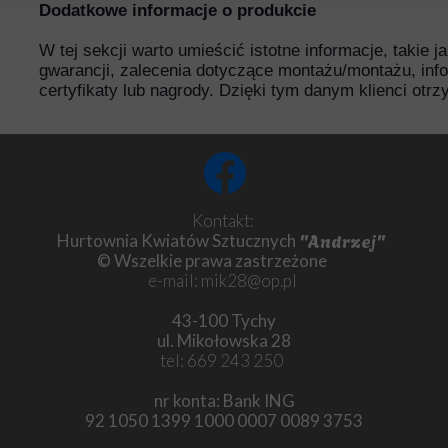
Dodatkowe informacje o produkcie
W tej sekcji warto umieścić istotne informacje, takie 
gwarancji, zalecenia dotyczące montażu/montażu, inf
certyfikaty lub nagrody. Dzięki tym danym klienci otr
Kontakt:
"Andrzej"
Hurtownia Kwiatów Sztucznych
© Wszelkie prawa zastrzeżone
e-mail: mik28@op.pl
43-100 Tychy
ul. Mikołowska 28
tel: 669 243 250
nr konta: Bank ING
92 1050 1399 1000 0007 0089 3753
Chryzantema