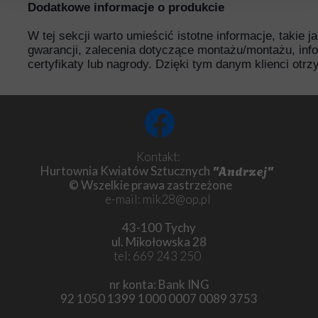
Dodatkowe informacje o produkcie
W tej sekcji warto umieścić istotne informacje, takie 
gwarancji, zalecenia dotyczące montażu/montażu, inf
certyfikaty lub nagrody. Dzięki tym danym klienci otr
Kontakt:
"Andrzej"
Hurtownia Kwiatów Sztucznych
© Wszelkie prawa zastrzeżone
e-mail: mik28@op.pl
43-100 Tychy
ul. Mikołowska 28
tel: 669 243 250
nr konta: Bank ING
92 1050 1399 1000 0007 0089 3753
Chryzantema