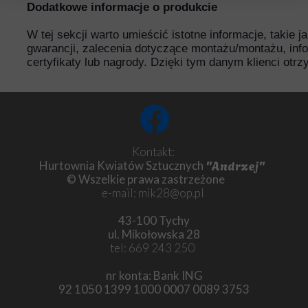
Dodatkowe informacje o produkcie
W tej sekcji warto umieścić istotne informacje, takie 
gwarancji, zalecenia dotyczące montażu/montażu, inf
certyfikaty lub nagrody. Dzięki tym danym klienci otr
Kontakt:
"Andrzej"
Hurtownia Kwiatów Sztucznych
© Wszelkie prawa zastrzeżone
e-mail: mik28@op.pl
43-100 Tychy
ul. Mikołowska 28
tel: 669 243 250
nr konta: Bank ING
92 1050 1399 1000 0007 0089 3753
Chryzantema