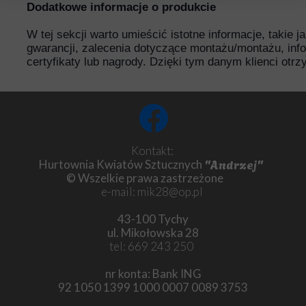
Dodatkowe informacje o produkcie
W tej sekcji warto umieścić istotne informacje, takie 
gwarancji, zalecenia dotyczące montażu/montażu, inf
certyfikaty lub nagrody. Dzięki tym danym klienci otr
Kontakt:
"Andrzej"
Hurtownia Kwiatów Sztucznych
© Wszelkie prawa zastrzeżone
e-mail: mik28@op.pl
43-100 Tychy
ul. Mikołowska 28
tel: 669 243 250
nr konta: Bank ING
92 1050 1399 1000 0007 0089 3753
Chryzantema