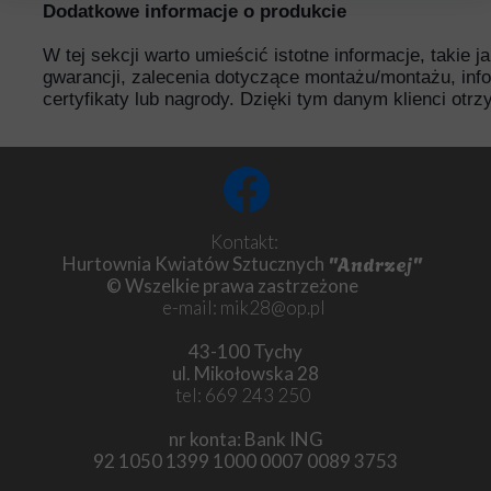
Dodatkowe informacje o produkcie
W tej sekcji warto umieścić istotne informacje, takie 
gwarancji, zalecenia dotyczące montażu/montażu, inf
certyfikaty lub nagrody. Dzięki tym danym klienci otr
Kontakt:
"Andrzej"
Hurtownia Kwiatów Sztucznych
© Wszelkie prawa zastrzeżone
e-mail: mik28@op.pl
43-100 Tychy
ul. Mikołowska 28
tel: 669 243 250
nr konta: Bank ING
92 1050 1399 1000 0007 0089 3753
Chryzantema