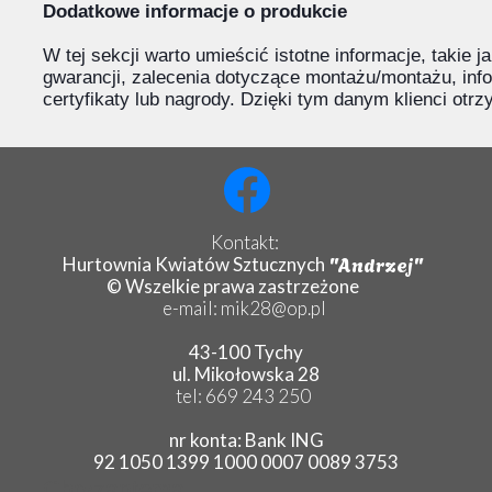
Dodatkowe informacje o produkcie
W tej sekcji warto umieścić istotne informacje, takie 
gwarancji, zalecenia dotyczące montażu/montażu, inf
certyfikaty lub nagrody. Dzięki tym danym klienci otr
Kontakt:
"Andrzej"
Hurtownia Kwiatów Sztucznych
© Wszelkie prawa zastrzeżone
e-mail: mik28@op.pl
43-100 Tychy
ul. Mikołowska 28
tel: 669 243 250
nr konta: Bank ING
92 1050 1399 1000 0007 0089 3753
Chryzantema