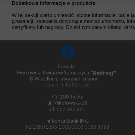
Dodatkowe informacje o produkcie
W tej sekcji warto umieścić istotne informacje, takie 
gwarancji, zalecenia dotyczące montażu/montażu, inf
certyfikaty lub nagrody. Dzięki tym danym klienci otr
Kontakt:
"Andrzej"
Hurtownia Kwiatów Sztucznych
© Wszelkie prawa zastrzeżone
e-mail: mik28@op.pl
43-100 Tychy
ul. Mikołowska 28
tel: 669 243 250
nr konta: Bank ING
92 1050 1399 1000 0007 0089 3753
Chryzantema