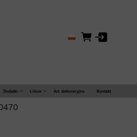
Dodatki
Liście
Art. dekoracyjne
Kontakt
Bluszcze/zwisy
Bukiety
L0470
ema
Bukiety
Pojedyncze
Gałązki
Kule