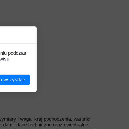
Ozdobne
k
eniu podczas
wisu,
na
a wszystkie
 wymiary i waga, kraj pochodzenia, warunki
ardami, dane techniczne oraz ewentualne