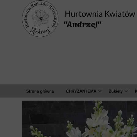
Hurtownia Kwiatów 
"Andrzej"
Strona główna
CHRYZANTEMA
Bukiety
K
Bukiety
Amarylis
A
Pojedyncza
Camelia
Wyrobowa ( główki )
Chaber
D
Cosmos