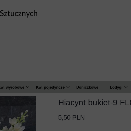
Sztucznych
w. wyrobowe
Kw. pojedyncze
Doniczkowe
Łodygi
marylis
Amarylis
Calla
Hiacynt bukiet-9 F
Czosnek
Anemon
Chryzant
5,50 PLN
alia
Banksja
Goździk
Feniks
Calla
Hortensja