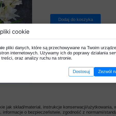
Gerbera
Chaber
Lilia
Goździk
Czosnek
Piwonia
Dodaj do koszyka
ortensja
Eustoma
Róża
pliki cookie
Karczoch
Gerbera
Słoneczni
ilia
Hiacynt
Stelaże
ałe pliki danych, które są przechowywane na Twoim urządz
Magnolia
Hortensja
Tulipan
stron internetowych. Używamy ich do poprawy działania ser
 treści, oraz analizy ruchu na stronie.
ełnik
Klematis
Uniwersal
Piwonia
Lilia
Dostosuj
Zezwól n
rotea
Magnolia
Róża
Mak
Rudbekia
Margaretka
łonecznik
Mieczyk
akie jak skład/materiał, instrukcje konserwacji/użytkowania,
torczyk
Piwonia
, informacje o bezpieczeństwie, zgodność z normami/stand