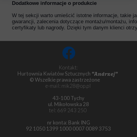
Dodatkowe informacje o produkcie
W tej sekcji warto umieścić istotne informacje, takie 
gwarancji, zalecenia dotyczące montażu/montażu, inf
certyfikaty lub nagrody. Dzięki tym danym klienci otr
Kontakt:
"Andrzej"
Hurtownia Kwiatów Sztucznych
© Wszelkie prawa zastrzeżone
e-mail: mik28@op.pl
43-100 Tychy
ul. Mikołowska 28
tel: 669 243 250
nr konta: Bank ING
92 1050 1399 1000 0007 0089 3753
Chryzantema