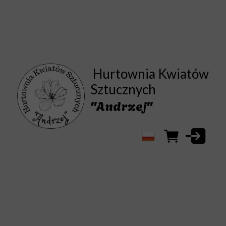
{ "@context": "https://schema.org/", "@type": "Product", "name": "Poinsecja
gwiazdka wyrobowa – sztuczny kwiat świąteczny", "image":
"https://kwiatysztucznetychy.pl/images/poinsecja-gwiazdka-wyrobowa-sztuczna-
dekoracja-swiateczna-kwiatysztucznetychy.jpg", "description": "Sztuczna poinsecja
gwiazdka wyrobowa o realistycznym wyglądzie. Piękna ozdoba
bożonarodzeniowa, dostępna w sklepie Kwiaty Sztuczne Tychy.", "brand": {
"@type": "Brand", "name": "Kwiaty Sztuczne Tychy" }, "offers": { "@type": "Offer",
"url": "https://kwiatysztucznetychy.pl/poinsecja-gwiazdka-wyrobowa",
"priceCurrency": "PLN", "availability": "https://schema.org/InStock" } }
Hurtownia Kwiatów
Sztucznych
"Andrzej"