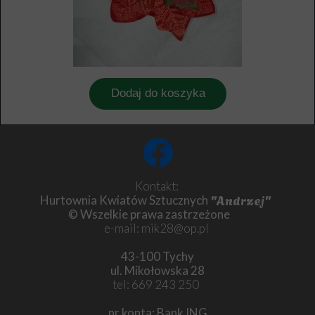
Dodaj do koszyka
Kontakt:
"Andrzej"
Hurtownia Kwiatów Sztucznych
© Wszelkie prawa zastrzeżone
e-mail: mik28@op.pl
43-100 Tychy
ul. Mikołowska 28
tel: 669 243 250
nr konta: Bank ING