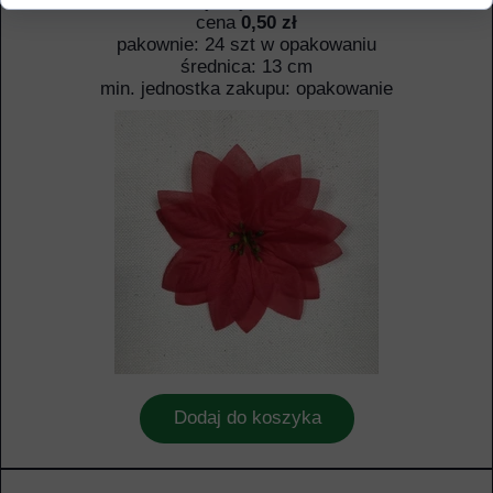
Poinsecja wyrobowa mała
cena
0,50 zł
pakownie: 24 szt w opakowaniu
średnica: 13 cm
min. jednostka zakupu: opakowanie
Dodaj do koszyka