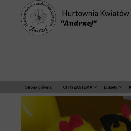
Hurtownia Kwiatów 
"Andrzej"
Strona główna
CHRYZANTEMA
Bukiety
K
Bukiety
Amarylis
A
Pojedyncza
Camelia
Wyrobowa ( główki )
Chaber
D
Cosmos