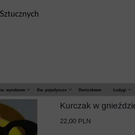
Sztucznych
w. wyrobowe
Kw. pojedyncze
Doniczkowe
Łodygi
marylis
Amarylis
Calla
Kurczak w gnieźdz
Czosnek
Anemon
Chryzant
22,00 PLN
alia
Banksja
Goździk
Feniks
Calla
Hortensja