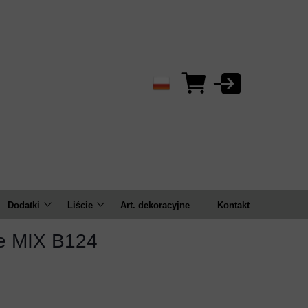
Dodatki
Liście
Art. dekoracyjne
Kontakt
Bluszcze/zwisy
Bukiety
ie MIX B124
ema
Bukiety
Pojedyncze
Gałązki
Kule