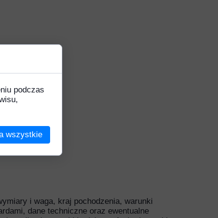
Ozdobne
k
eniu podczas
wisu,
na
a wszystkie
 wymiary i waga, kraj pochodzenia, warunki
ardami, dane techniczne oraz ewentualne