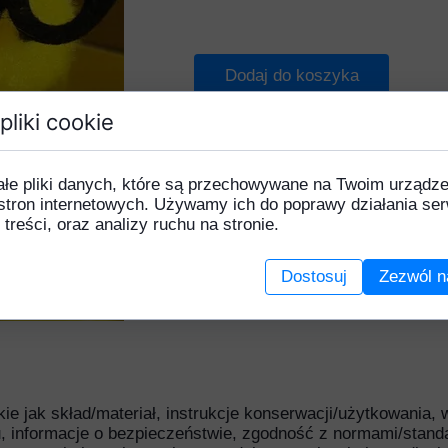
Gerbera
Chaber
Lilia
Goździk
Czosnek
Piwonia
Dodaj do koszyka
ortensja
Eustoma
Róża
pliki cookie
Karczoch
Gerbera
Słoneczni
ilia
Hiacynt
Stelaże
ałe pliki danych, które są przechowywane na Twoim urządz
Magnolia
Hortensja
Tulipan
stron internetowych. Używamy ich do poprawy działania ser
 treści, oraz analizy ruchu na stronie.
ełnik
Klematis
Uniwersal
Piwonia
Lilia
Dostosuj
Zezwól n
rotea
Magnolia
Róża
Mak
Rudbekia
Margaretka
łonecznik
Mieczyk
akie jak skład/materiał, instrukcje konserwacji/użytkowania,
torczyk
Piwonia
, informacje o bezpieczeństwie, zgodność z normami/stand