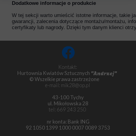
Dodatkowe informacje o produkcie
W tej sekcji warto umieścić istotne informacje, takie 
gwarancji, zalecenia dotyczące montażu/montażu, inf
certyfikaty lub nagrody. Dzięki tym danym klienci otr
Kontakt:
"Andrzej"
Hurtownia Kwiatów Sztucznych
© Wszelkie prawa zastrzeżone
e-mail: mik28@op.pl
43-100 Tychy
ul. Mikołowska 28
tel: 669 243 250
nr konta: Bank ING
92 1050 1399 1000 0007 0089 3753
Chryzantema