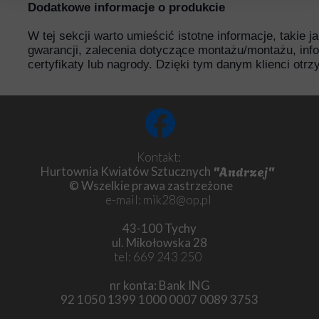
Dodatkowe informacje o produkcie
W tej sekcji warto umieścić istotne informacje, takie 
gwarancji, zalecenia dotyczące montażu/montażu, inf
certyfikaty lub nagrody. Dzięki tym danym klienci otr
Kontakt:
"Andrzej"
Hurtownia Kwiatów Sztucznych
© Wszelkie prawa zastrzeżone
e-mail: mik28@op.pl
43-100 Tychy
ul. Mikołowska 28
tel: 669 243 250
nr konta: Bank ING
92 1050 1399 1000 0007 0089 3753
Chryzantema