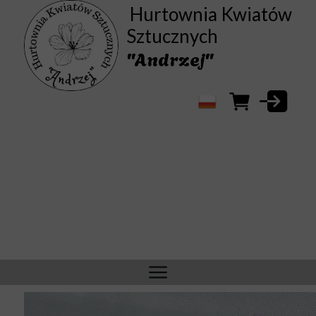
Hurtownia Kwiatów
Sztucznych
"Andrzej"