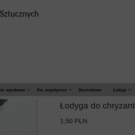
Sztucznych
w. wyrobowe
Kw. pojedyncze
Doniczkowe
Łodygi
marylis
Amarylis
Calla
Łodyga do chryza
Czosnek
Anemon
Chryzant
1,50 PLN
alia
Banksja
Goździk
Feniks
Calla
Hortensja