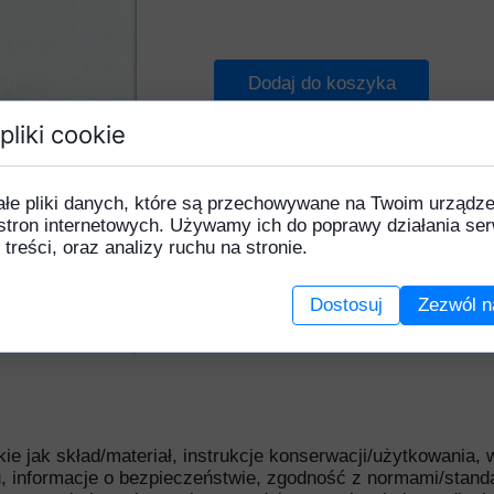
Gerbera
Chaber
Lilia
Goździk
Czosnek
Piwonia
Dodaj do koszyka
ortensja
Eustoma
Róża
pliki cookie
Karczoch
Gerbera
Słoneczni
ilia
Hiacynt
Stelaże
ałe pliki danych, które są przechowywane na Twoim urządz
Magnolia
Hortensja
Tulipan
stron internetowych. Używamy ich do poprawy działania ser
 treści, oraz analizy ruchu na stronie.
ełnik
Klematis
Uniwersal
Piwonia
Lilia
Dostosuj
Zezwól n
rotea
Magnolia
Róża
Mak
Rudbekia
Margaretka
łonecznik
Mieczyk
akie jak skład/materiał, instrukcje konserwacji/użytkowania,
torczyk
Piwonia
, informacje o bezpieczeństwie, zgodność z normami/stand