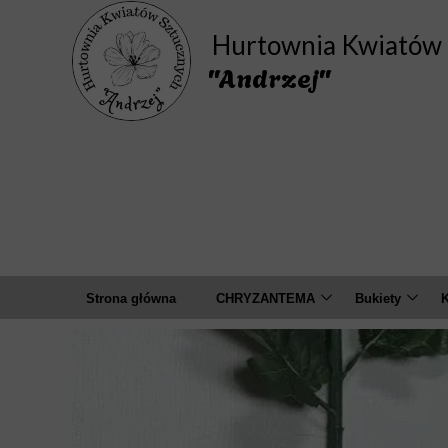
Hurtownia Kwiatów 
"Andrzej"
Strona główna
CHRYZANTEMA
Bukiety
K
Bukiety
Amarylis
A
Pojedyncza
Camelia
Wyrobowa ( główki )
Chaber
D
Cosmos