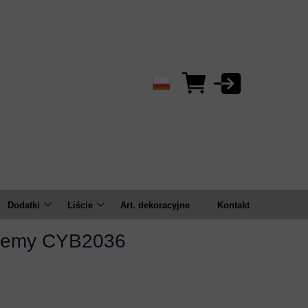
Dodatki
Liście
Art. dekoracyjne
Kontakt
Bluszcze/zwisy
Bukiety
ntemy CYB2036
ema
Bukiety
Pojedyncze
Gałązki
Kule