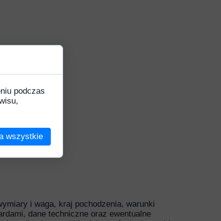
Ozdobne
k
eniu podczas
wisu,
na
a wszystkie
 wymiary i waga, kraj pochodzenia, warunki
ardami, dane techniczne oraz ewentualne