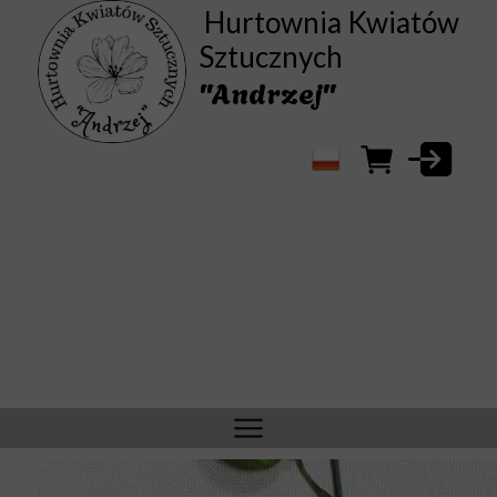
Hurtownia Kwiatów
Sztucznych
"Andrzej"