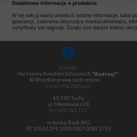
Dodatkowe informacje o produkcie
W tej sekcji warto umieścić istotne informacje, takie 
gwarancji, zalecenia dotyczące montażu/montażu, inf
certyfikaty lub nagrody. Dzięki tym danym klienci otr
Kontakt:
"Andrzej"
Hurtownia Kwiatów Sztucznych
© Wszelkie prawa zastrzeżone
e-mail: mik28@op.pl
43-100 Tychy
ul. Mikołowska 28
tel: 669 243 250
nr konta: Bank ING
92 1050 1399 1000 0007 0089 3753
Chryzantema