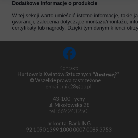
Dodatkowe informacje o produkcie
W tej sekcji warto umieścić istotne informacje, takie 
gwarancji, zalecenia dotyczące montażu/montażu, inf
certyfikaty lub nagrody. Dzięki tym danym klienci otr
Kontakt:
"Andrzej"
Hurtownia Kwiatów Sztucznych
© Wszelkie prawa zastrzeżone
e-mail: mik28@op.pl
43-100 Tychy
ul. Mikołowska 28
tel: 669 243 250
nr konta: Bank ING
92 1050 1399 1000 0007 0089 3753
Chryzantema