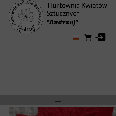
Hurtownia Kwiatów
Sztucznych
"Andrzej"