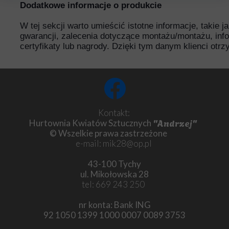
Dodatkowe informacje o produkcie
W tej sekcji warto umieścić istotne informacje, takie 
gwarancji, zalecenia dotyczące montażu/montażu, inf
certyfikaty lub nagrody. Dzięki tym danym klienci otr
Kontakt:
"Andrzej"
Hurtownia Kwiatów Sztucznych
© Wszelkie prawa zastrzeżone
e-mail: mik28@op.pl
43-100 Tychy
ul. Mikołowska 28
tel: 669 243 250
nr konta: Bank ING
92 1050 1399 1000 0007 0089 3753
Chryzantema