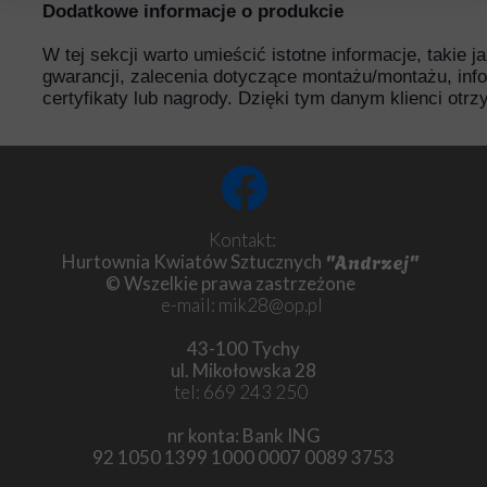
Dodatkowe informacje o produkcie
W tej sekcji warto umieścić istotne informacje, takie 
gwarancji, zalecenia dotyczące montażu/montażu, inf
certyfikaty lub nagrody. Dzięki tym danym klienci otr
Kontakt:
"Andrzej"
Hurtownia Kwiatów Sztucznych
© Wszelkie prawa zastrzeżone
e-mail: mik28@op.pl
43-100 Tychy
ul. Mikołowska 28
tel: 669 243 250
nr konta: Bank ING
92 1050 1399 1000 0007 0089 3753
Chryzantema