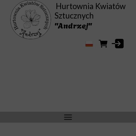
Hurtownia Kwiatów
Sztucznych
"Andrzej"