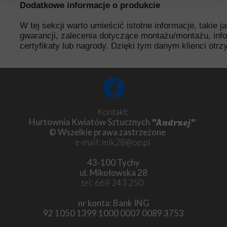
Dodatkowe informacje o produkcie
W tej sekcji warto umieścić istotne informacje, takie 
gwarancji, zalecenia dotyczące montażu/montażu, inf
certyfikaty lub nagrody. Dzięki tym danym klienci otr
Kontakt:
"Andrzej"
Hurtownia Kwiatów Sztucznych
© Wszelkie prawa zastrzeżone
e-mail: mik28@op.pl
43-100 Tychy
ul. Mikołowska 28
tel: 669 243 250
nr konta: Bank ING
92 1050 1399 1000 0007 0089 3753
Chryzantema