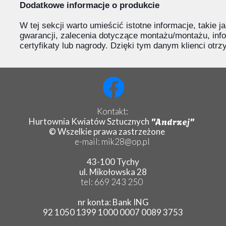
Dodatkowe informacje o produkcie
W tej sekcji warto umieścić istotne informacje, takie 
gwarancji, zalecenia dotyczące montażu/montażu, inf
certyfikaty lub nagrody. Dzięki tym danym klienci otr
Kontakt:
"Andrzej"
Hurtownia Kwiatów Sztucznych
© Wszelkie prawa zastrzeżone
e-mail: mik28@op.pl
43-100 Tychy
ul. Mikołowska 28
tel: 669 243 250
nr konta: Bank ING
92 1050 1399 1000 0007 0089 3753
Chryzantema