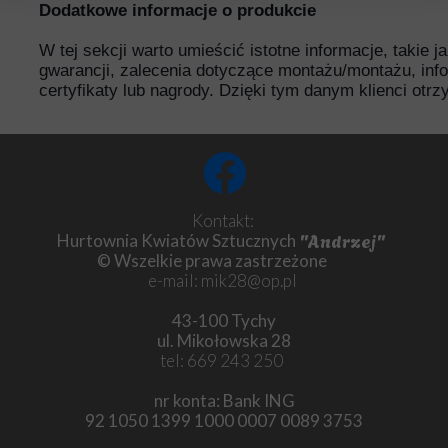
Dodatkowe informacje o produkcie
W tej sekcji warto umieścić istotne informacje, takie 
gwarancji, zalecenia dotyczące montażu/montażu, inf
certyfikaty lub nagrody. Dzięki tym danym klienci otr
Kontakt:
"Andrzej"
Hurtownia Kwiatów Sztucznych
© Wszelkie prawa zastrzeżone
e-mail: mik28@op.pl
43-100 Tychy
ul. Mikołowska 28
tel: 669 243 250
nr konta: Bank ING
92 1050 1399 1000 0007 0089 3753
Chryzantema