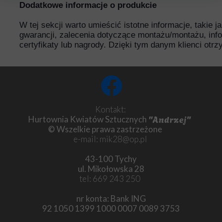
Dodatkowe informacje o produkcie
W tej sekcji warto umieścić istotne informacje, takie 
gwarancji, zalecenia dotyczące montażu/montażu, inf
certyfikaty lub nagrody. Dzięki tym danym klienci otr
Kontakt:
"Andrzej"
Hurtownia Kwiatów Sztucznych
© Wszelkie prawa zastrzeżone
e-mail: mik28@op.pl
43-100 Tychy
ul. Mikołowska 28
tel: 669 243 250
nr konta: Bank ING
92 1050 1399 1000 0007 0089 3753
Chryzantema