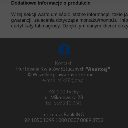
Dodatkowe informacje o produkcie
W tej sekcji warto umieścić istotne informacje, takie 
gwarancji, zalecenia dotyczące montażu/montażu, inf
certyfikaty lub nagrody. Dzięki tym danym klienci otr
Kontakt:
"Andrzej"
Hurtownia Kwiatów Sztucznych
© Wszelkie prawa zastrzeżone
e-mail: mik28@op.pl
43-100 Tychy
ul. Mikołowska 28
tel: 669 243 250
nr konta: Bank ING
92 1050 1399 1000 0007 0089 3753
Chryzantema