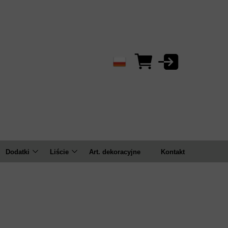
Dodatki
Liście
Art. dekoracyjne
Kontakt
Bluszcze/zwisy
Bukiety
ema
Bukiety
Pojedyncze
Gałązki
Kule