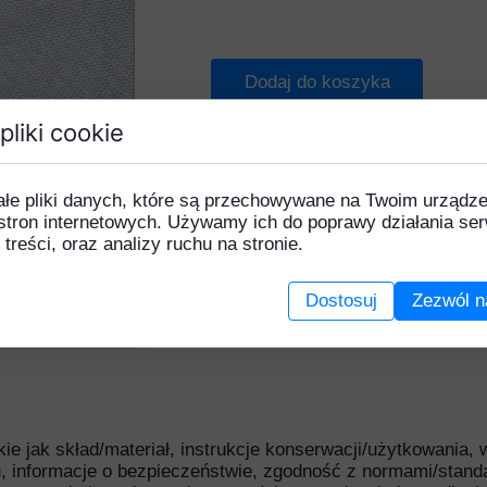
Gerbera
Chaber
Lilia
Goździk
Czosnek
Piwonia
Dodaj do koszyka
ortensja
Eustoma
Róża
pliki cookie
Karczoch
Gerbera
Słoneczni
ilia
Hiacynt
Stelaże
ałe pliki danych, które są przechowywane na Twoim urządz
Magnolia
Hortensja
Tulipan
stron internetowych. Używamy ich do poprawy działania ser
 treści, oraz analizy ruchu na stronie.
ełnik
Klematis
Uniwersal
Piwonia
Lilia
Dostosuj
Zezwól n
rotea
Magnolia
Róża
Mak
Rudbekia
Margaretka
łonecznik
Mieczyk
akie jak skład/materiał, instrukcje konserwacji/użytkowania,
torczyk
Piwonia
, informacje o bezpieczeństwie, zgodność z normami/stand