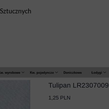
Sztucznych
w. wyrobowe
Kw. pojedyncze
Doniczkowe
Łodygi
marylis
Amarylis
Calla
Tulipan LR2307009
Czosnek
Anemon
Chryzant
1,25 PLN
alia
Banksja
Goździk
Feniks
Calla
Hortensja