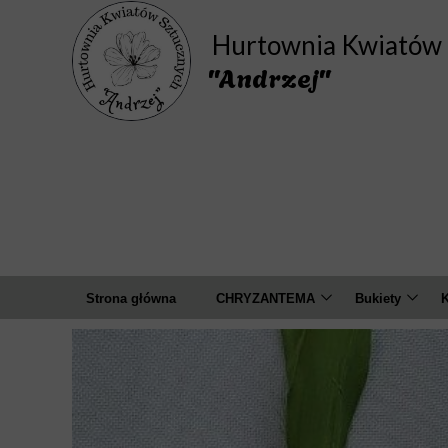
Hurtownia Kwiatów 
"Andrzej"
Strona główna
CHRYZANTEMA
Bukiety
K
Bukiety
Amarylis
A
Pojedyncza
Camelia
Wyrobowa ( główki )
Chaber
D
Cosmos