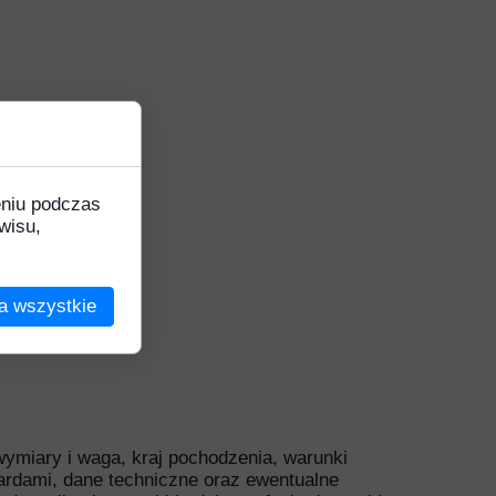
Ozdobne
k
eniu podczas
wisu,
na
a wszystkie
 wymiary i waga, kraj pochodzenia, warunki
ardami, dane techniczne oraz ewentualne