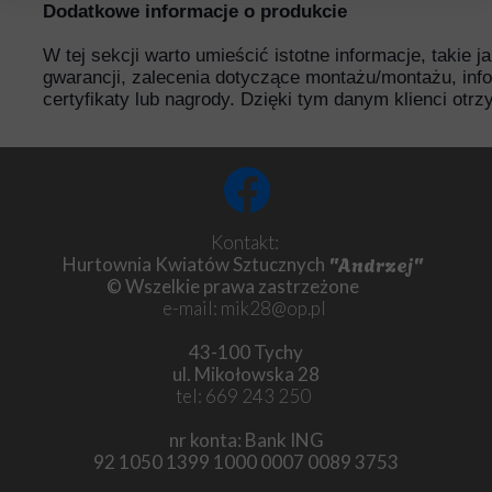
Dodatkowe informacje o produkcie
W tej sekcji warto umieścić istotne informacje, takie 
gwarancji, zalecenia dotyczące montażu/montażu, inf
certyfikaty lub nagrody. Dzięki tym danym klienci otr
Kontakt:
"Andrzej"
Hurtownia Kwiatów Sztucznych
© Wszelkie prawa zastrzeżone
e-mail: mik28@op.pl
43-100 Tychy
ul. Mikołowska 28
tel: 669 243 250
nr konta: Bank ING
92 1050 1399 1000 0007 0089 3753
Chryzantema