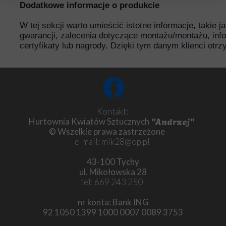
Dodatkowe informacje o produkcie
W tej sekcji warto umieścić istotne informacje, takie 
gwarancji, zalecenia dotyczące montażu/montażu, inf
certyfikaty lub nagrody. Dzięki tym danym klienci otr
Kontakt:
"Andrzej"
Hurtownia Kwiatów Sztucznych
© Wszelkie prawa zastrzeżone
e-mail: mik28@op.pl
43-100 Tychy
ul. Mikołowska 28
tel: 669 243 250
nr konta: Bank ING
92 1050 1399 1000 0007 0089 3753
Chryzantema