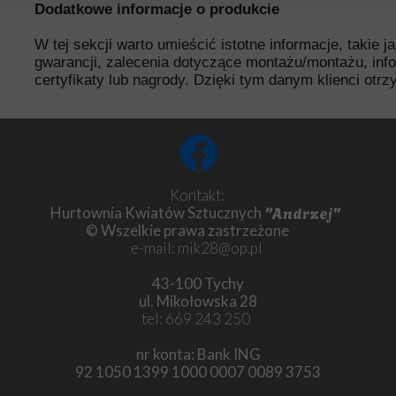
Dodatkowe informacje o produkcie
W tej sekcji warto umieścić istotne informacje, takie 
gwarancji, zalecenia dotyczące montażu/montażu, inf
certyfikaty lub nagrody. Dzięki tym danym klienci otr
Kontakt:
"Andrzej"
Hurtownia Kwiatów Sztucznych
© Wszelkie prawa zastrzeżone
e-mail: mik28@op.pl
43-100 Tychy
ul. Mikołowska 28
tel: 669 243 250
nr konta: Bank ING
92 1050 1399 1000 0007 0089 3753
Chryzantema